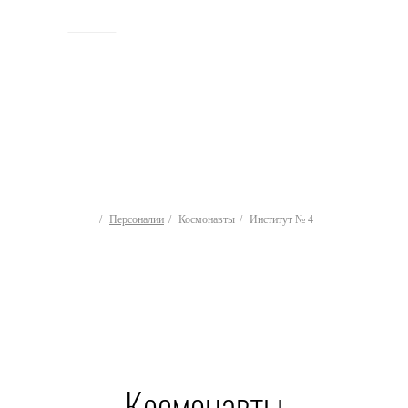
ИСТОРИЯ
Персоналии
Космонавты
Институт № 4
Космонавты