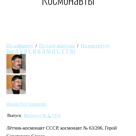
По алфавиту
/
По году выпуска
/
По институту
Все
А
Б
В
Г
И
К
Л
М
П
С
Т
У
Ю
Манаров Муса Хираманович
Выпуск:
Институт № 4
,
1974
Лётчик-космонавт СССР, космонавт № 63/206, Герой