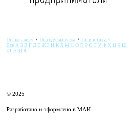
По алфавиту
/
По году выпуска
/
По институту
Все
А
Б
В
Г
Д
Е
Ж
З
И
К
Л
М
Н
О
П
Р
С
Т
У
Ф
Х
Ц
Ч
Ш
Щ
Э
Ю
Я
MAI STORE
© 2026
Разработано и оформлено в МАИ