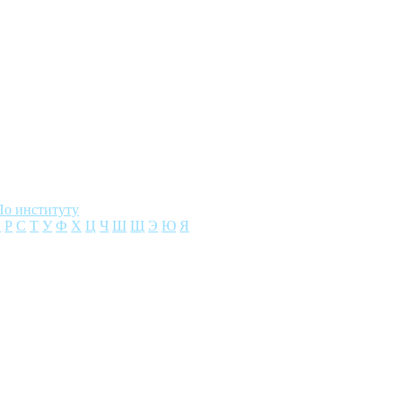
редпринимате
По институту
П
Р
С
Т
У
Ф
Х
Ц
Ч
Ш
Щ
Э
Ю
Я