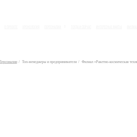
О ПРОЕКТЕ
ХРОНОЛОГИЯ
ПЕРСОНАЛИИ
ТОГДА И СЕЙЧАС
ИНТЕРЕСНЫЕ ФАКТЫ
ФИЛИА
Персоналии
Топ-менеджеры и предприниматели
Филиал «Ракетно-космическая техн
оп-менеджеры