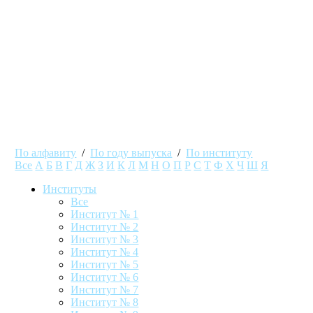
авиакосмической
отрасли
По алфавиту
/
По году выпуска
/
По институту
Все
А
Б
В
Г
Д
Ж
З
И
К
Л
М
Н
О
П
Р
С
Т
Ф
Х
Ч
Ш
Я
Институты
Все
Институт № 1
Институт № 2
Институт № 3
Институт № 4
Институт № 5
Институт № 6
Институт № 7
Институт № 8