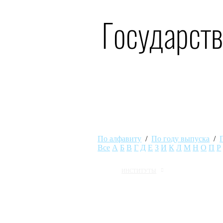
Государст
По алфавиту
/
По году выпуска
/
Все
А
Б
В
Г
Д
Е
З
И
К
Л
М
Н
О
П
Р
ИНСТИТУТЫ