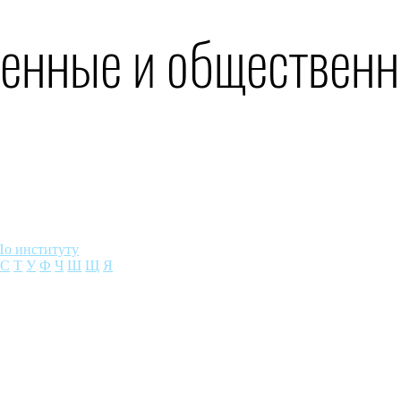
венные и общественн
По институту
С
Т
У
Ф
Ч
Ш
Щ
Я