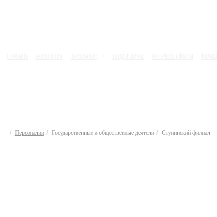
О ПРОЕКТЕ
ХРОНОЛОГИЯ
ПЕРСОНАЛИИ
ТОГДА И СЕЙЧАС
ИНТЕРЕСНЫЕ ФАКТЫ
ФИЛИА
Персоналии
Государственные и общественные деятели
Ступинский филиал