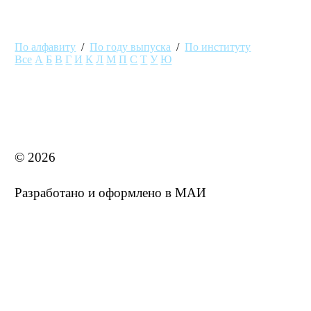
По алфавиту
/
По году выпуска
/
По институту
Все
А
Б
В
Г
И
К
Л
М
П
С
Т
У
Ю
MAI STORE
© 2026
Разработано и оформлено в МАИ