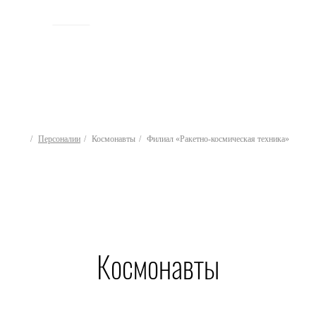
ИСТОРИЯ
Персоналии
Космонавты
Филиал «Ракетно-космическая техника»
Космонавты