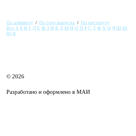
По алфавиту
/
По году выпуска
/
По институту
Все
А
Б
В
Г
Д
Е
Ж
З
И
К
Л
М
Н
О
П
Р
С
Т
Ф
Х
Ц
Ч
Ш
Щ
Ю
Я
MAI STORE
© 2026
Разработано и оформлено в МАИ