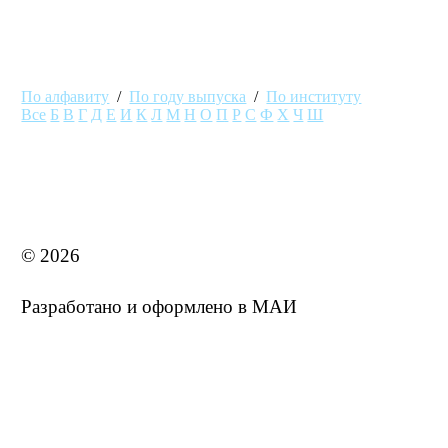
По алфавиту
/
По году выпуска
/
По институту
Все
Б
В
Г
Д
Е
И
К
Л
М
Н
О
П
Р
С
Ф
Х
Ч
Ш
MAI STORE
© 2026
Разработано и оформлено в МАИ