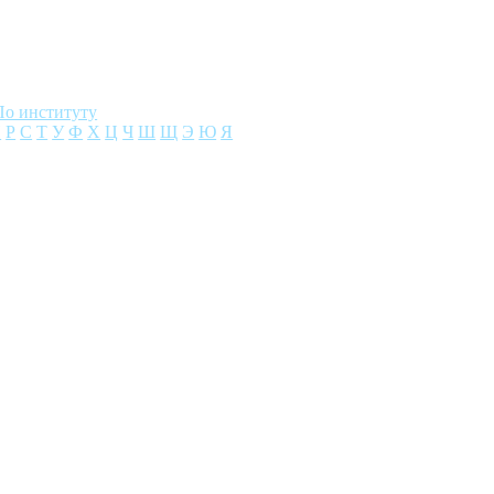
По институту
П
Р
С
Т
У
Ф
Х
Ц
Ч
Ш
Щ
Э
Ю
Я