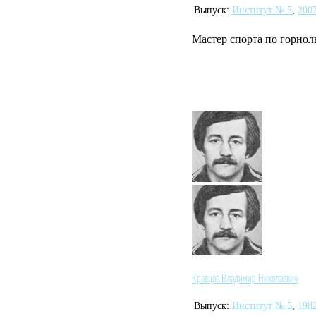
Выпуск:
Институт № 5
,
200
Мастер спорта по горнол
Кравцов Владимир Николаевич
Выпуск:
Институт № 5
,
198