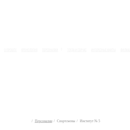
О ПРОЕКТЕ
ХРОНОЛОГИЯ
ПЕРСОНАЛИИ
ТОГДА И СЕЙЧАС
ИНТЕРЕСНЫЕ ФАКТЫ
ФИЛИА
Персоналии
Спортсмены
Институт № 5