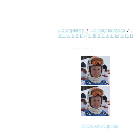
По алфавиту
/
По году выпуска
/
Все
А
Б
В
Г
Д
Е
Ж
З
И
К
Л
М
Н
О
ИНСТИТУТЫ
Казакова Алёна Борисовна