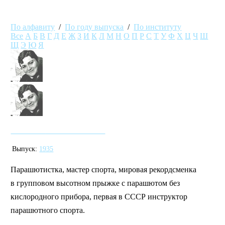
По алфавиту
/
По году выпуска
/
По институту
Все
А
Б
В
Г
Д
Е
Ж
З
И
К
Л
М
Н
О
П
Р
С
Т
У
Ф
Х
Ц
Ч
Ш
Щ
Э
Ю
Я
Яковлева Ольга Николаевна
Выпуск:
1935
Парашютистка, мастер спорта, мировая рекордсменка
в групповом высотном прыжке с парашютом без
кислородного прибора, первая в СССР инструктор
парашютного спорта.