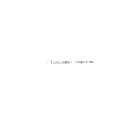
ИСТОРИЯ
Персоналии
Спортсмены
Спортсмены