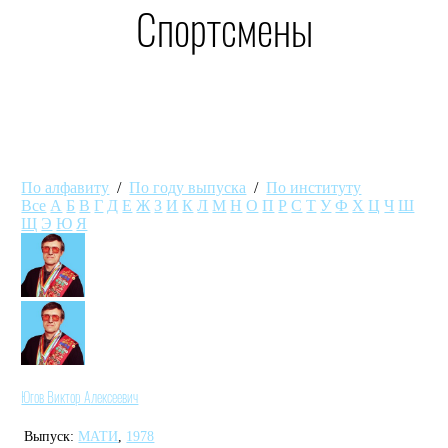
Спортсмены
По алфавиту
/
По году выпуска
/
По институту
Все
А
Б
В
Г
Д
Е
Ж
З
И
К
Л
М
Н
О
П
Р
С
Т
У
Ф
Х
Ц
Ч
Ш
Щ
Э
Ю
Я
Югов Виктор Алексеевич
Выпуск:
МАТИ
,
1978