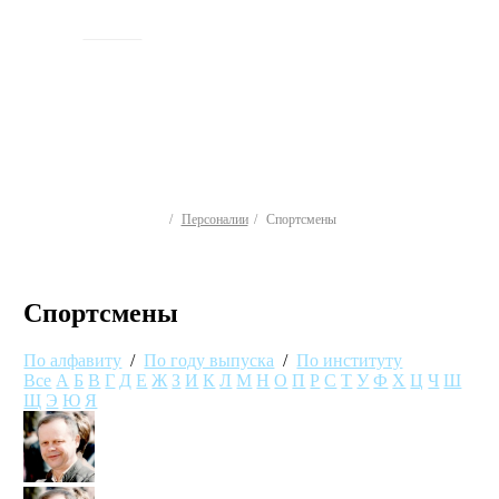
ИСТОРИЯ
Персоналии
Спортсмены
Спортсмены
По алфавиту
/
По году выпуска
/
По институту
Все
А
Б
В
Г
Д
Е
Ж
З
И
К
Л
М
Н
О
П
Р
С
Т
У
Ф
Х
Ц
Ч
Ш
Щ
Э
Ю
Я