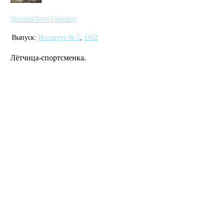
Уральская Келла Борисовна
Выпуск:
Институт № 5
,
1952
Лётчица-спортсменка.
MAI STORE
© 2026