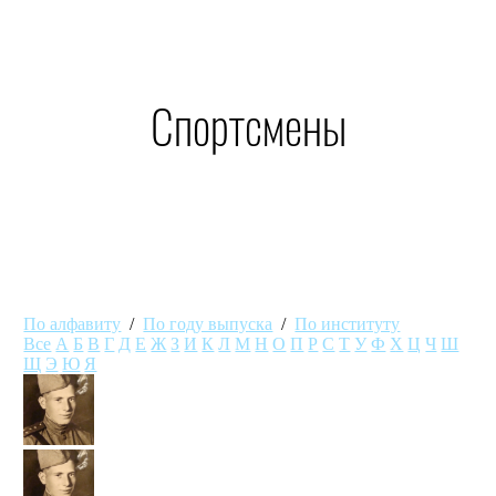
Спортсмены
По алфавиту
/
По году выпуска
/
По институту
Все
А
Б
В
Г
Д
Е
Ж
З
И
К
Л
М
Н
О
П
Р
С
Т
У
Ф
Х
Ц
Ч
Ш
Щ
Э
Ю
Я