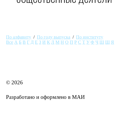
По алфавиту
/
По году выпуска
/
По институту
Все
А
Б
В
Г
Д
Е
З
И
К
Л
М
Н
О
П
Р
С
Т
У
Ф
Ч
Ш
Щ
Я
MAI STORE
© 2026
Разработано и оформлено в МАИ