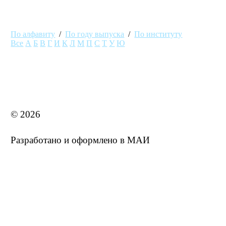
По алфавиту
/
По году выпуска
/
По институту
Все
А
Б
В
Г
И
К
Л
М
П
С
Т
У
Ю
MAI STORE
© 2026
Разработано и оформлено в МАИ