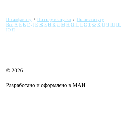
По алфавиту
/
По году выпуска
/
По институту
Все
А
Б
В
Г
Д
Е
Ж
З
И
К
Л
М
Н
О
П
Р
С
Т
Ф
Х
Ц
Ч
Ш
Щ
Ю
Я
MAI STORE
© 2026
Разработано и оформлено в МАИ