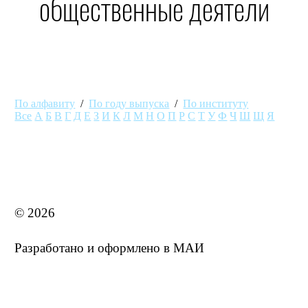
общественные деятели
По алфавиту
/
По году выпуска
/
По институту
Все
А
Б
В
Г
Д
Е
З
И
К
Л
М
Н
О
П
Р
С
Т
У
Ф
Ч
Ш
Щ
Я
MAI STORE
© 2026
Разработано и оформлено в МАИ