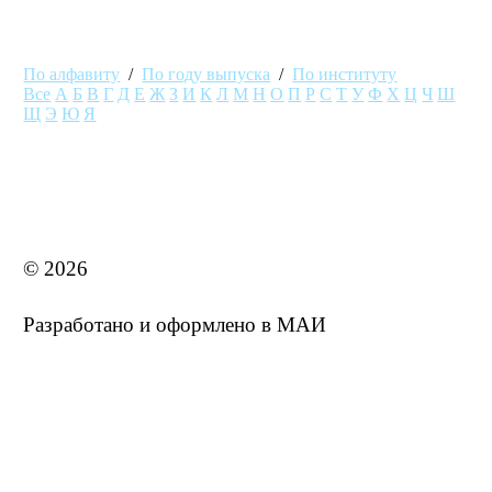
По алфавиту
/
По году выпуска
/
По институту
Все
А
Б
В
Г
Д
Е
Ж
З
И
К
Л
М
Н
О
П
Р
С
Т
У
Ф
Х
Ц
Ч
Ш
Щ
Э
Ю
Я
MAI STORE
© 2026
Разработано и оформлено в МАИ