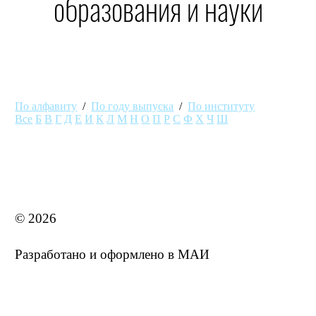
образования и науки
По алфавиту
/
По году выпуска
/
По институту
Все
Б
В
Г
Д
Е
И
К
Л
М
Н
О
П
Р
С
Ф
Х
Ч
Ш
MAI STORE
© 2026
Разработано и оформлено в МАИ