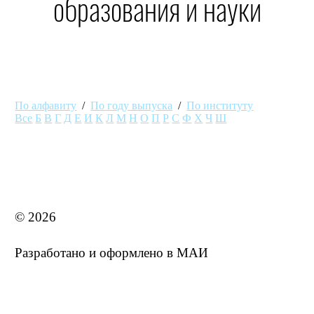
образования и науки
По алфавиту
/
По году выпуска
/
По институту
Все
Б
В
Г
Д
Е
И
К
Л
М
Н
О
П
Р
С
Ф
Х
Ч
Ш
MAI STORE
© 2026
Разработано и оформлено в МАИ