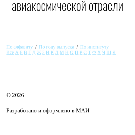
авиакосмической отрасли
По алфавиту
/
По году выпуска
/
По институту
Все
А
Б
В
Г
Д
Ж
З
И
К
Л
М
Н
О
П
Р
С
Т
Ф
Х
Ч
Ш
Я
MAI STORE
© 2026
Разработано и оформлено в МАИ