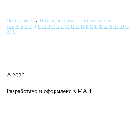
По алфавиту
/
По году выпуска
/
По институту
Все
А
Б
В
Г
Д
Е
Ж
З
И
К
Л
М
Н
О
П
Р
С
Т
Ф
Х
Ч
Ш
Щ
Э
Ю
Я
MAI STORE
© 2026
Разработано и оформлено в МАИ