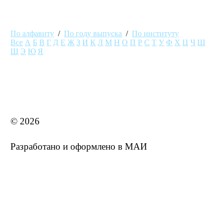
По алфавиту
/
По году выпуска
/
По институту
Все
А
Б
В
Г
Д
Е
Ж
З
И
К
Л
М
Н
О
П
Р
С
Т
У
Ф
Х
Ц
Ч
Ш
Щ
Э
Ю
Я
MAI STORE
© 2026
Разработано и оформлено в МАИ