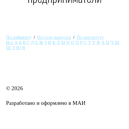
По алфавиту
/
По году выпуска
/
По институту
Все
А
Б
В
Г
Д
Е
Ж
З
И
К
Л
М
Н
О
П
Р
С
Т
У
Ф
Х
Ц
Ч
Ш
Щ
Э
Ю
Я
MAI STORE
© 2026
Разработано и оформлено в МАИ