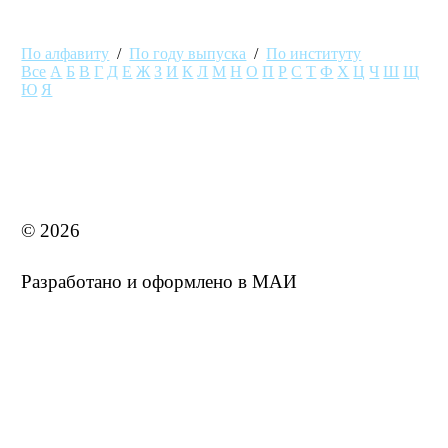
По алфавиту
/
По году выпуска
/
По институту
Все
А
Б
В
Г
Д
Е
Ж
З
И
К
Л
М
Н
О
П
Р
С
Т
Ф
Х
Ц
Ч
Ш
Щ
Ю
Я
MAI STORE
© 2026
Разработано и оформлено в МАИ