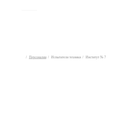
ИСТОРИЯ
Персоналии
Испытатели техники
Институт № 7
Испытатели техники