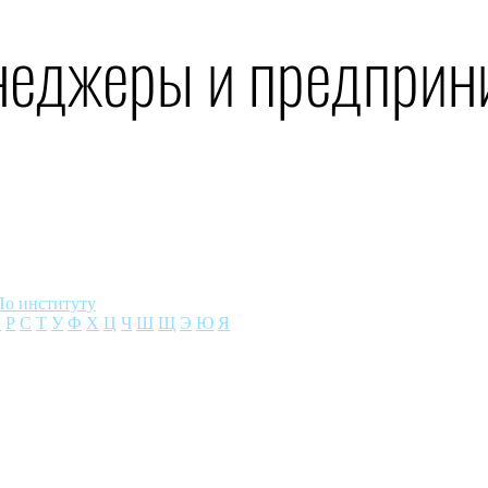
неджеры и предприн
По институту
П
Р
С
Т
У
Ф
Х
Ц
Ч
Ш
Щ
Э
Ю
Я