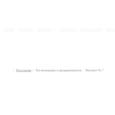
О ПРОЕКТЕ
ХРОНОЛОГИЯ
ПЕРСОНАЛИИ
ТОГДА И СЕЙЧАС
ИНТЕРЕСНЫЕ ФАКТЫ
ФИЛИА
Персоналии
Топ-менеджеры и предприниматели
Институт № 7