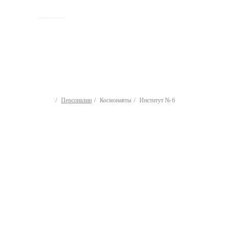
ИСТОРИЯ
Персоналии
Космонавты
Институт № 6
Космонавты