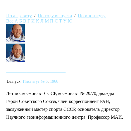
По алфавиту
/
По году выпуска
/
По институту
Все
А
Б
В
Г
И
К
Л
М
П
С
Т
У
Ю
Лебедев Валентин Витальевич
Выпуск:
Институт № 6
,
1966
Лётчик-космонавт СССР, космонавт № 29/70, дважды
Герой Советского Союза, член-корреспондент РАН,
заслуженный мастер спорта СССР, основатель-директор
Научного геоинформационного центра. Профессор МАИ.