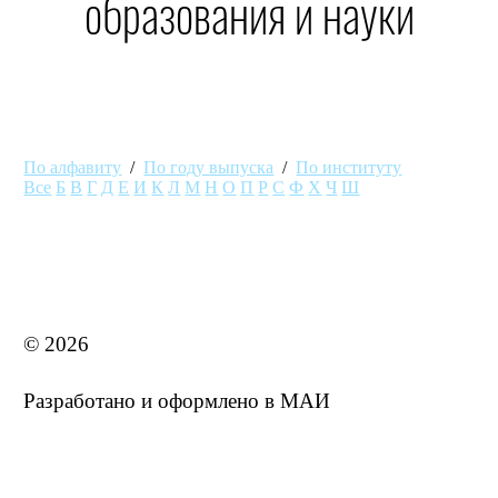
образования и науки
По алфавиту
/
По году выпуска
/
По институту
Все
Б
В
Г
Д
Е
И
К
Л
М
Н
О
П
Р
С
Ф
Х
Ч
Ш
MAI STORE
© 2026
Разработано и оформлено в МАИ