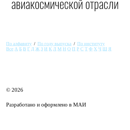
авиакосмической отрасли
По алфавиту
/
По году выпуска
/
По институту
Все
А
Б
В
Г
Д
Ж
З
И
К
Л
М
Н
О
П
Р
С
Т
Ф
Х
Ч
Ш
Я
MAI STORE
© 2026
Разработано и оформлено в МАИ