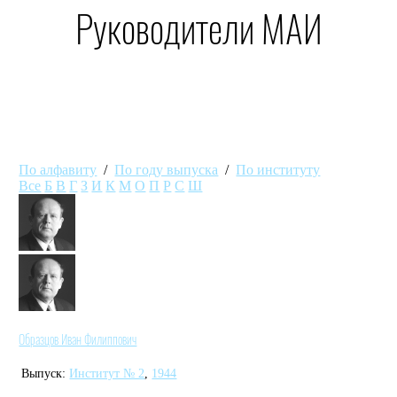
Руководители МАИ
По алфавиту
/
По году выпуска
/
По институту
Все
Б
В
Г
З
И
К
М
О
П
Р
С
Ш
Образцов Иван Филиппович
Выпуск:
Институт № 2
,
1944