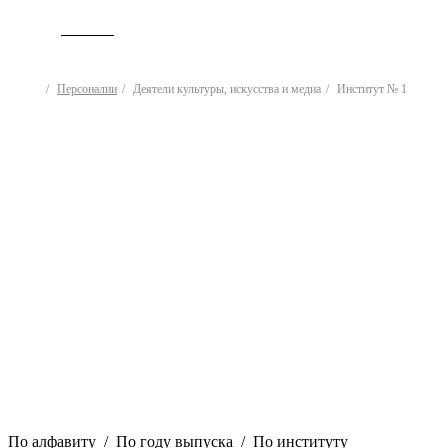
ИСТОРИЯ
Персоналии
Деятели культуры, искусства и медиа
Институт № 1
Деятели культуры,
искусства и медиа
По алфавиту
/
По году выпуска
/
По институту