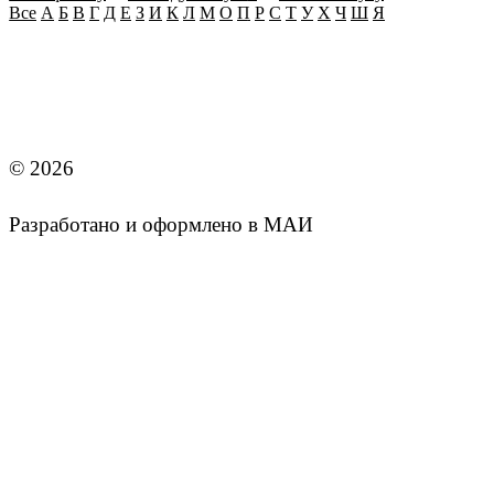
Все
А
Б
В
Г
Д
Е
З
И
К
Л
М
О
П
Р
С
Т
У
Х
Ч
Ш
Я
MAI STORE
© 2026
Разработано и оформлено в МАИ