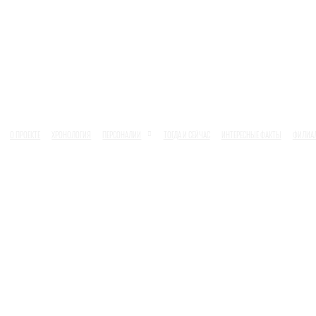
О ПРОЕКТЕ
ХРОНОЛОГИЯ
ПЕРСОНАЛИИ
ТОГДА И СЕЙЧАС
ИНТЕРЕСНЫЕ ФАКТЫ
ФИЛИА