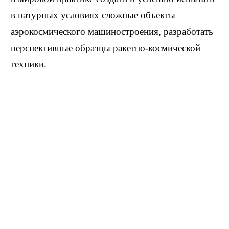
в натурных условиях сложные объекты
аэрокосмического машиностроения, разработать
перспективные образцы ракетно-космической
техники.
Руководитель отделения автоматизации
и проектирования производственных процессов,
член президиума Академии инженерных наук
РФ, действительный член Академии
космонавтики им.
К. Э. Циолковского
, член
секций НТС Российского космического агентства,
эксперт космического кластера инновационного
фонда Сколково, профессор МАИ. Стипендиат