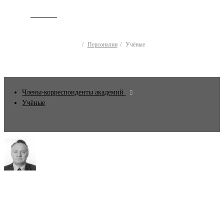
ИСТОРИЯ
Персоналии
Учёные
Члены-корреспонденты академий
Учёные
Александров Максим Леонидович