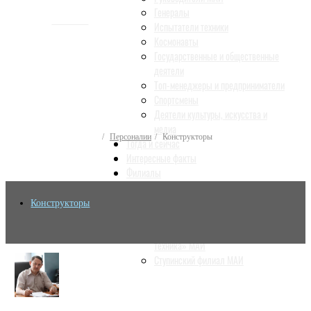
Генералы
ИСТОРИЯ
Испытатели техники
Космонавты
Государственные и общественные
деятели
Топ-менеджеры и предприниматели
Спортсмены
Деятели культуры, искусства и
медиа
Персоналии
Конструкторы
Тогда и сейчас
Интересные факты
Филиалы
Филиал «Восход» МАИ
Филиал «Взлёт» МАИ
Конструкторы
Филиал «Стрела» МАИ
Филиал «Ракетно-космическая
техника» МАИ
Ступинский филиал МАИ