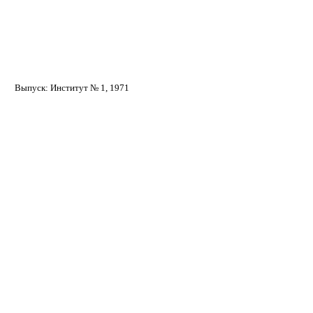
Нилов Виктор Александрович
Выпуск: Институт № 1, 1971
Нилов Виктор
Александрович