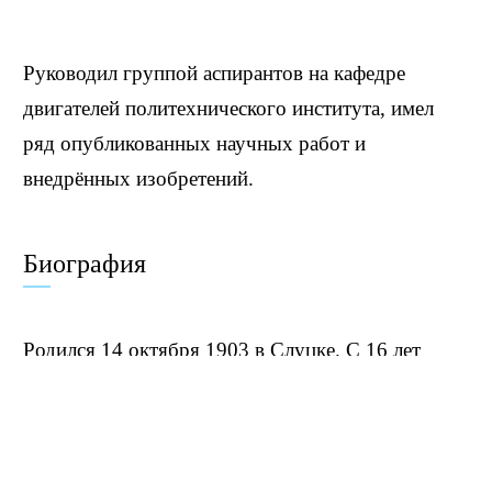
Руководил группой аспирантов на кафедре
двигателей политехнического института, имел
ряд опубликованных научных работ и
внедрённых изобретений.
Биография
Родился 14 октября 1903 в Слуцке. С 16 лет
работал, одновременно учился, затем служил в
РККА. В 1927 поступил в ЛПИ. Окончил МАИ в
1930. В 1931 был направлен ЦИАМ, где прошёл
путь от инженера-конструктора до начальника