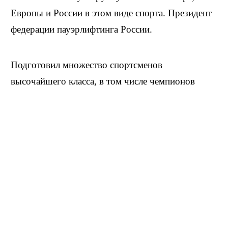
Европы и России в этом виде спорта. Президент
федерации пауэрлифтинга России.
Подготовил множество спортсменов
высочайшего класса, в том числе чемпионов
России, Европы и мира, двух заслуженных
мастеров спорта, трёх мастеров международного
класса, целый ряд мастеров спорта.
Биография
Родился 16 апреля 1954. В 1976 окончил
Институт физкультуры и начал работать в МАИ,