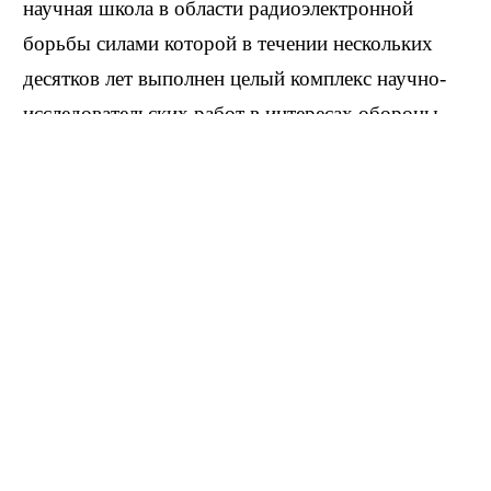
научная школа в области радиоэлектронной
борьбы силами которой в течении нескольких
десятков лет выполнен целый комплекс научно-
исследовательских работ в интересах обороны
страны.
Член экспертного совета ВАК СССР более 20
лет, член методического совета Министерства
радиопромышленности СССР, действительный
член Академии транспорта РФ. Труды в области
обнаружения и идентификации радиосигналов.
Является автором более 120 работ, из них более