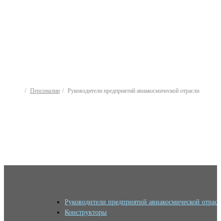
Персоналии
Руководители предприятий авиакосмической отрасли
Руководители предприятий авиакосмической отрас
Конструкторы