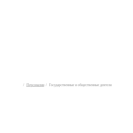
Персоналии
Государственные и общественные деятели