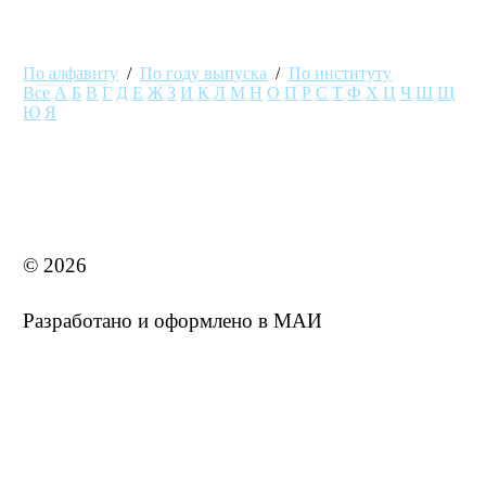
По алфавиту
/
По году выпуска
/
По институту
Все
А
Б
В
Г
Д
Е
Ж
З
И
К
Л
М
Н
О
П
Р
С
Т
Ф
Х
Ц
Ч
Ш
Щ
Ю
Я
MAI STORE
© 2026
Разработано и оформлено в МАИ