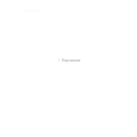
ИСТОРИЯ
Персоналии
Персоналии