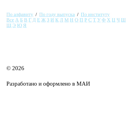
По алфавиту
/
По году выпуска
/
По институту
Все
А
Б
В
Г
Д
Е
Ж
З
И
К
Л
М
Н
О
П
Р
С
Т
У
Ф
Х
Ц
Ч
Ш
Щ
Э
Ю
Я
MAI STORE
© 2026
Разработано и оформлено в МАИ