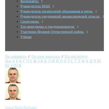
Космонавты
Руководители МАИ
Руководители организаций образования и науки
Руководители предприятий авиакосмической отрасли
Спортсмены
Топ-менеджеры и предприниматели
Участники Великой Отечественной войны
Учёные
По алфавиту
/
По году выпуска
/
По институту
Все
А
Б
В
Г
Д
Е
Ж
З
И
К
Л
М
Н
О
П
Р
С
Т
У
Ф
Х
Ц
Ч
Ш
Щ
Э
Ю
Я
Ануров Леонид Васильевич