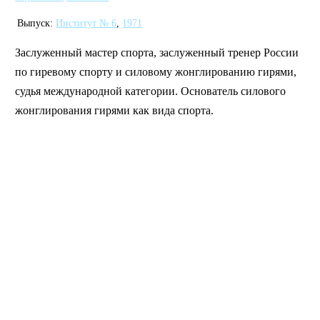
Выпуск:
Институт № 6
,
1971
Заслуженный мастер спорта, заслуженный тренер России
по гиревому спорту и силовому жонглированию гирями,
судья международной категории. Основатель силового
жонглирования гирями как вида спорта.
MAI STORE