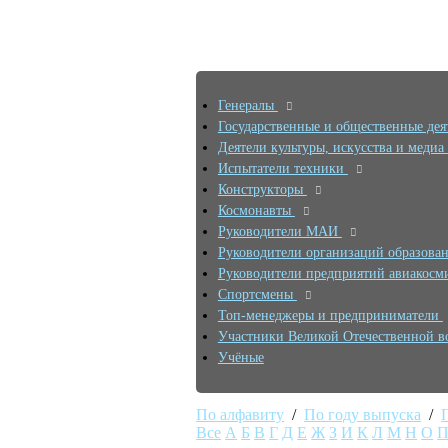
Генералы
Государственные и общественные де
Деятели культуры, искусства и медиа
Испытатели техники
Конструкторы
Космонавты
Руководители МАИ
Руководители организаций образова
Руководители предприятий авиакосм
Спортсмены
Топ-менеджеры и предприниматели
Участники Великой Отечественной 
Учёные
По алфавиту
/
По году выпуска
/
Все
А
Б
В
Г
Д
Е
Ж
З
И
К
Л
М
Н
О