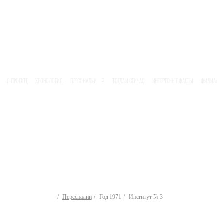
О ПРОЕКТЕ
ХРОНОЛОГИЯ
ПЕРСОНАЛИИ
ТОГДА И СЕЙЧАС
ИНТЕРЕСНЫЕ ФАКТЫ
ФИЛИА
Персоналии
Год 1971
Институт № 3