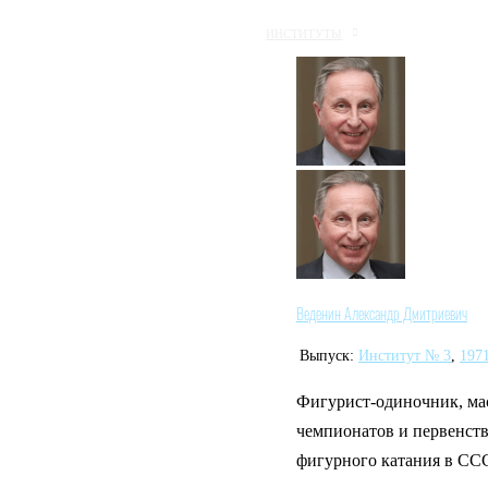
ИНСТИТУТЫ
Веденин Александр Дмитриевич
Выпуск:
Институт № 3
,
197
Фигурист-одиночник, ма
чемпионатов и первенств
фигурного катания в СС