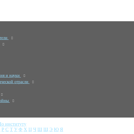
ятели
ния и науки
ической отрасли
войны
По институту
П
Р
С
Т
У
Ф
Х
Ц
Ч
Ш
Щ
Э
Ю
Я