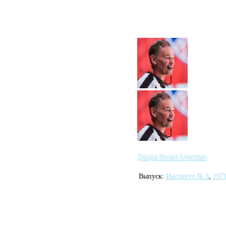
Давыдов Михаил Алексеевич
Выпуск:
Институт № 3
,
197
Советский и российский 
категории, чемпион студ
внёсших наибольший вкл