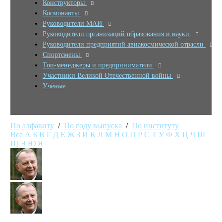
Конструкторы
Космонавты
Руководители МАИ
Руководители организаций образования и науки
Руководители предприятий авиакосмической отрасли
Спортсмены
Топ-менеджеры и предприниматели
Участники Великой Отечественной войны
Учёные
По алфавиту
/
По году выпуска
/
По институту
Все
А
Б
В
Г
Д
Е
Ж
З
И
К
Л
М
Н
О
П
Р
С
Т
У
Ф
Х
Ц
Ч
Ш
Щ
Э
Ю
Я